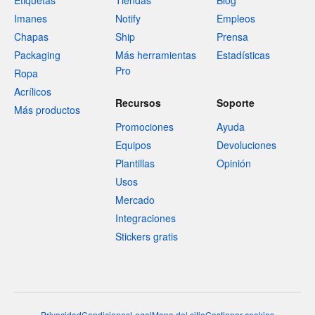
Etiquetas
Tiendas
Blog
Imanes
Notify
Empleos
Chapas
Ship
Prensa
Packaging
Más herramientas
Estadísticas
Pro
Ropa
Acrílicos
Recursos
Soporte
Más productos
Promociones
Ayuda
Equipos
Devoluciones
Plantillas
Opinión
Usos
Mercado
Integraciones
Stickers gratis
Privacidad
Condiciones
Legal
Mapa del sitio
Gestionar cookies