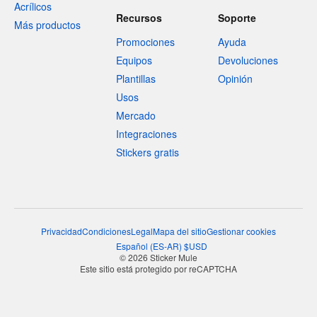
Acrílicos
Recursos
Soporte
Más productos
Promociones
Ayuda
Equipos
Devoluciones
Plantillas
Opinión
Usos
Mercado
Integraciones
Stickers gratis
Privacidad
Condiciones
Legal
Mapa del sitio
Gestionar cookies
Español
(
ES-AR
)
$
USD
© 2026 Sticker Mule
Este sitio está protegido por reCAPTCHA