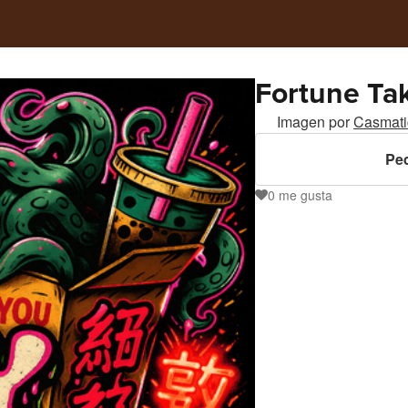
Fortune Ta
Imagen por
Casmati
Ped
0
me gusta
0