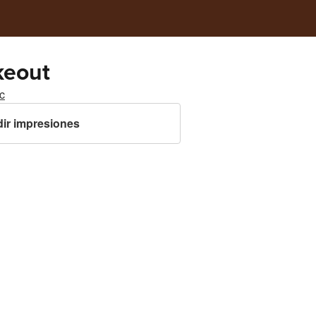
keout
c
ir impresiones