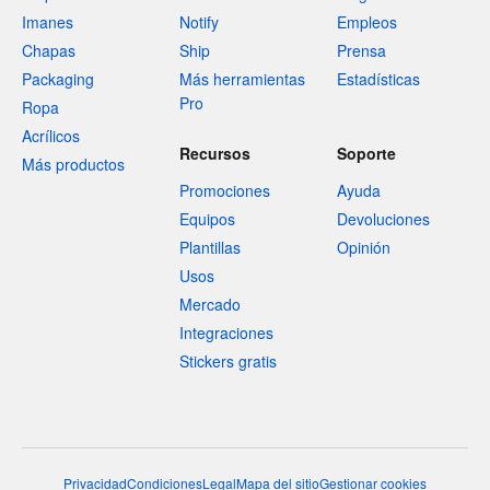
Imanes
Notify
Empleos
Chapas
Ship
Prensa
Packaging
Más herramientas
Estadísticas
Pro
Ropa
Acrílicos
Recursos
Soporte
Más productos
Promociones
Ayuda
Equipos
Devoluciones
Plantillas
Opinión
Usos
Mercado
Integraciones
Stickers gratis
Privacidad
Condiciones
Legal
Mapa del sitio
Gestionar cookies