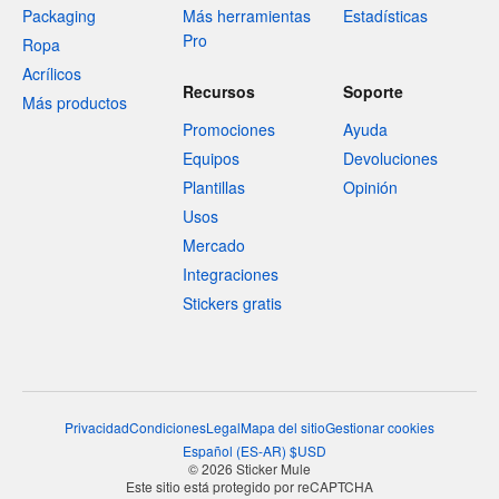
Packaging
Más herramientas
Estadísticas
Pro
Ropa
Acrílicos
Recursos
Soporte
Más productos
Promociones
Ayuda
Equipos
Devoluciones
Plantillas
Opinión
Usos
Mercado
Integraciones
Stickers gratis
Privacidad
Condiciones
Legal
Mapa del sitio
Gestionar cookies
Español
(
ES-AR
)
$
USD
© 2026 Sticker Mule
Este sitio está protegido por reCAPTCHA