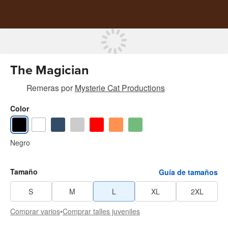
The Magician
Remeras
por
Mysterie Cat Productions
Color
Negro
Tamaño
Guía de tamaños
S
M
L
XL
2XL
Comprar varios
•
Comprar talles juveniles