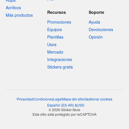
Ropa
Acrílicos
Recursos
Soporte
Más productos
Promociones
Ayuda
Equipos
Devoluciones
Plantillas
Opinión
Usos
Mercado
Integraciones
Stickers gratis
Privacidad
Condiciones
Legal
Mapa del sitio
Gestionar cookies
Español
(
ES-AR
)
$
USD
© 2026 Sticker Mule
Este sitio está protegido por reCAPTCHA