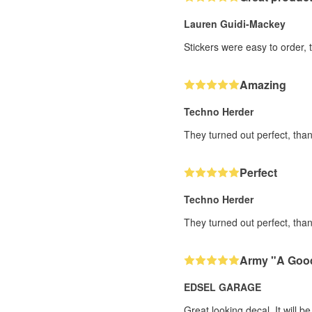
Lauren Guidi-Mackey
Stickers were easy to order, 
Amazing
Techno Herder
They turned out perfect, than
Perfect
Techno Herder
They turned out perfect, than
Army "A Good
EDSEL GARAGE
Great looking decal. It will be