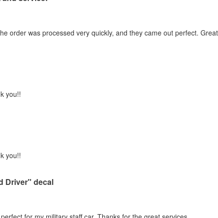
the order was processed very quickly, and they came out perfect. Great 
k you!!
k you!!
 Driver" decal
 perfect for my military staff car. Thanks for the great services.