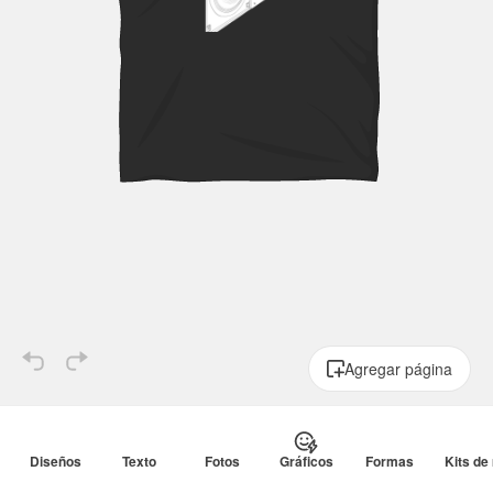
Agregar página
América
Baile
Baloncesto
Bar
Camisetas
Camiseta
Diseños
Texto
Fotos
Gráficos
Formas
Kits de