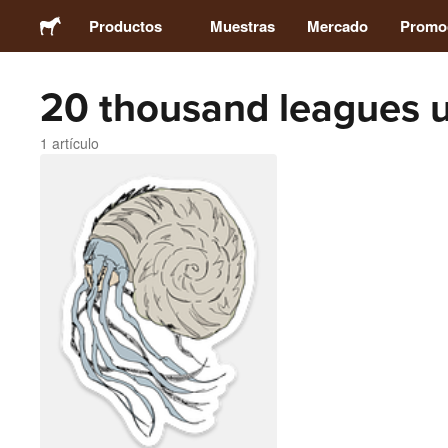
Productos
Muestras
Mercado
Promo
20 thousand leagues u
Stickers
1 artículo
Etiquetas
Imanes
Chapas
Packaging
Ropa
Acrílicos