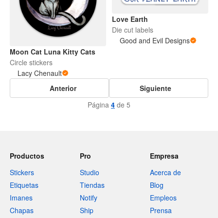
Love Earth
Die cut labels
Good and Evil Designs
Moon Cat Luna Kitty Cats
Circle stickers
Lacy Chenault
Anterior
Siguiente
Página
4
de 5
Productos
Pro
Empresa
Stickers
Studio
Acerca de
Etiquetas
Tiendas
Blog
Imanes
Notify
Empleos
Chapas
Ship
Prensa