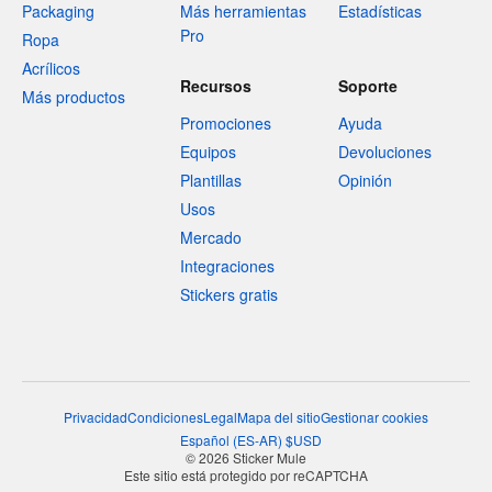
Packaging
Más herramientas
Estadísticas
Pro
Ropa
Acrílicos
Recursos
Soporte
Más productos
Promociones
Ayuda
Equipos
Devoluciones
Plantillas
Opinión
Usos
Mercado
Integraciones
Stickers gratis
Privacidad
Condiciones
Legal
Mapa del sitio
Gestionar cookies
Español
(
ES-AR
)
$
USD
© 2026 Sticker Mule
Este sitio está protegido por reCAPTCHA