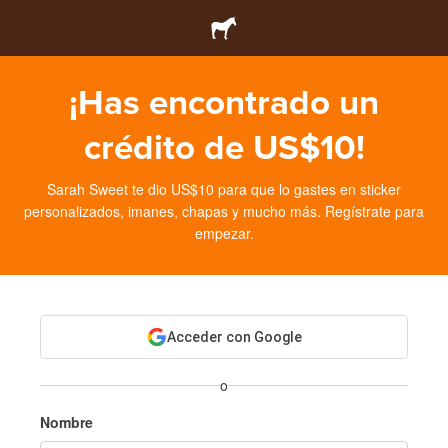
¡Has encontrado un
crédito de US$10!
Sarah Sweet te dio US$10 para que lo gastes en sticker
personalizados, imanes, chapas y mucho más. Regístrate para
empezar.
Acceder con Google
o
Nombre