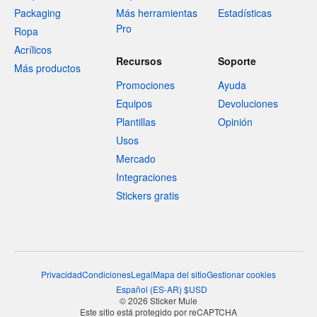
Packaging
Más herramientas
Estadísticas
Pro
Ropa
Acrílicos
Recursos
Soporte
Más productos
Promociones
Ayuda
Equipos
Devoluciones
Plantillas
Opinión
Usos
Mercado
Integraciones
Stickers gratis
Privacidad
Condiciones
Legal
Mapa del sitio
Gestionar cookies
Español
(
ES-AR
)
$
USD
© 2026 Sticker Mule
Este sitio está protegido por reCAPTCHA