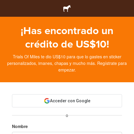
¡Has encontrado un
crédito de US$10!
Trials Of Miles te dio US$10 para que lo gastes en sticker
personalizados, imanes, chapas y mucho más. Regístrate para
empezar.
Acceder con Google
o
Nombre