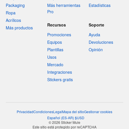
Packaging
Más herramientas
Estadísticas
Pro
Ropa
Acrílicos
Recursos
Soporte
Más productos
Promociones
Ayuda
Equipos
Devoluciones
Plantillas
Opinión
Usos
Mercado
Integraciones
Stickers gratis
Privacidad
Condiciones
Legal
Mapa del sitio
Gestionar cookies
Español
(
ES-AR
)
$
USD
© 2026 Sticker Mule
Este sitio está protegido por reCAPTCHA