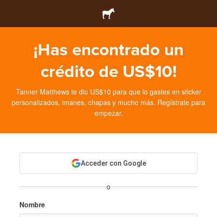
¡Has encontrado un
crédito de US$10!
Tanner Matthews te dio US$10 para que lo gastes en sticker
personalizados, imanes, chapas y mucho más. Regístrate para
empezar.
Acceder con Google
o
Nombre