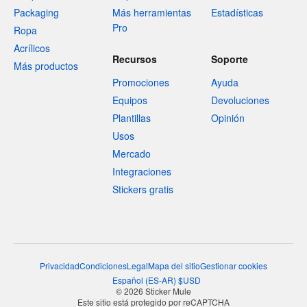
Packaging
Más herramientas
Estadísticas
Pro
Ropa
Acrílicos
Recursos
Soporte
Más productos
Promociones
Ayuda
Equipos
Devoluciones
Plantillas
Opinión
Usos
Mercado
Integraciones
Stickers gratis
Privacidad
Condiciones
Legal
Mapa del sitio
Gestionar cookies
Español
(
ES-AR
)
$
USD
© 2026 Sticker Mule
Este sitio está protegido por reCAPTCHA