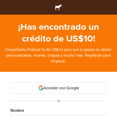
¡Has encontrado un
crédito de US$10!
CreepGeeks Podcast te dio US$10 para que lo gastes en sticker
personalizados, imanes, chapas y mucho más. Regístrate para
empezar.
Acceder con Google
o
Nombre