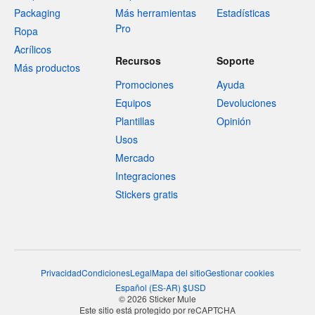
Packaging
Más herramientas
Estadísticas
Pro
Ropa
Acrílicos
Recursos
Soporte
Más productos
Promociones
Ayuda
Equipos
Devoluciones
Plantillas
Opinión
Usos
Mercado
Integraciones
Stickers gratis
Privacidad
Condiciones
Legal
Mapa del sitio
Gestionar cookies
Español
(
ES-AR
)
$
USD
© 2026 Sticker Mule
Este sitio está protegido por reCAPTCHA