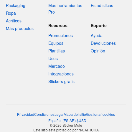
Packaging
Más herramientas
Estadísticas
Pro
Ropa
Acrílicos
Recursos
Soporte
Más productos
Promociones
Ayuda
Equipos
Devoluciones
Plantillas
Opinión
Usos
Mercado
Integraciones
Stickers gratis
Privacidad
Condiciones
Legal
Mapa del sitio
Gestionar cookies
Español
(
ES-AR
)
$
USD
© 2026 Sticker Mule
Este sitio está protegido por reCAPTCHA