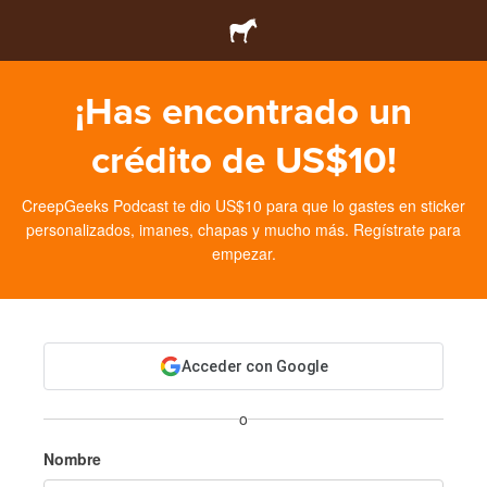
¡Has encontrado un
crédito de US$10!
CreepGeeks Podcast te dio US$10 para que lo gastes en sticker
personalizados, imanes, chapas y mucho más. Regístrate para
empezar.
Acceder con Google
o
Nombre