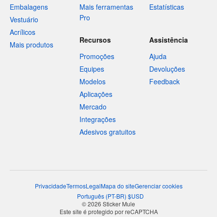
Embalagens
Mais ferramentas
Estatísticas
Pro
Vestuário
Acrílicos
Recursos
Assistência
Mais produtos
Promoções
Ajuda
Equipes
Devoluções
Modelos
Feedback
Aplicações
Mercado
Integrações
Adesivos gratuitos
Privacidade
Termos
Legal
Mapa do site
Gerenciar cookies
Português
(
PT-BR
)
$
USD
© 2026 Sticker Mule
Este site é protegido por reCAPTCHA