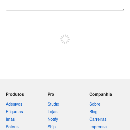
240 caracteres restando
Inscreva-se para postar
Produtos
Pro
Companhia
Adesivos
Studio
Sobre
Etiquetas
Lojas
Blog
Ímãs
Notify
Carreiras
Botons
Ship
Imprensa