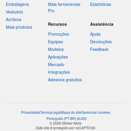
Embalagens
Mais ferramentas
Estatísticas
Pro
Vestuário
Acrílicos
Recursos
Assistência
Mais produtos
Promoções
Ajuda
Equipes
Devoluções
Modelos
Feedback
Aplicações
Mercado
Integrações
Adesivos gratuitos
Privacidade
Termos
Legal
Mapa do site
Gerenciar cookies
Português
(
PT-BR
)
$
USD
© 2026 Sticker Mule
Este site é protegido por reCAPTCHA