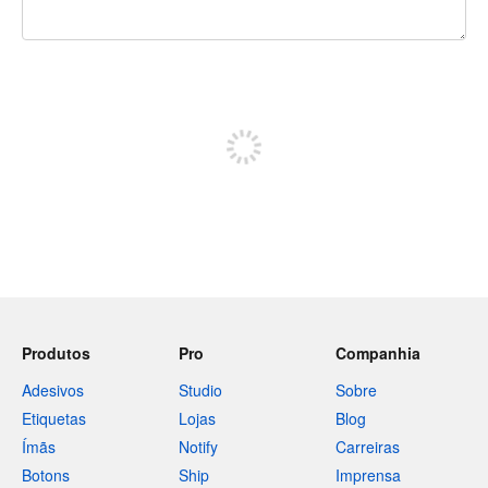
240 caracteres restando
Inscreva-se para postar
Produtos
Pro
Companhia
Adesivos
Studio
Sobre
Etiquetas
Lojas
Blog
Ímãs
Notify
Carreiras
Botons
Ship
Imprensa