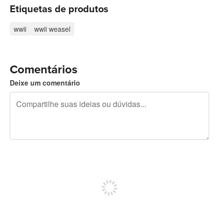
Etiquetas de produtos
wwii
wwii weasel
Comentários
Deixe um comentário
240 caracteres restando
Inscreva-se para postar