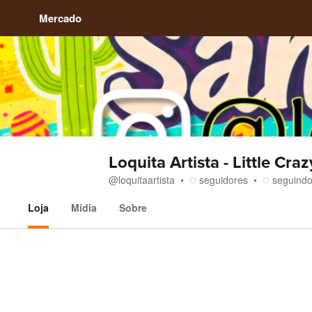
Mercado
Loquita Artista - Little Craz
@
loquitaartista
seguidores
seguind
Loja
Mídia
Sobre
Loja