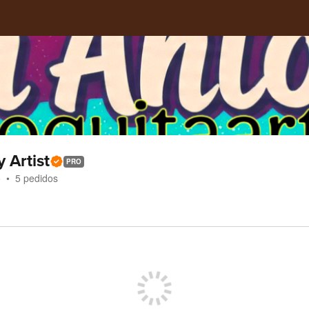
y Artist
PRO
o
5
pedidos