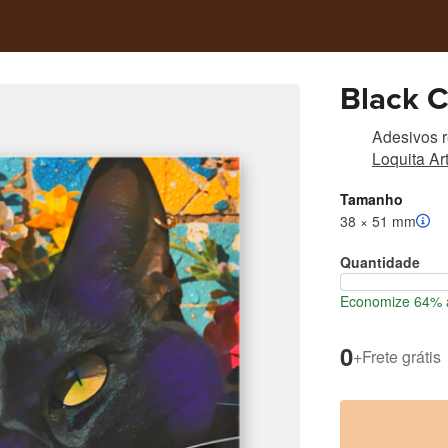
Black C
Adesivos r
Loquita Arti
Tamanho
38 × 51 mm
Quantidade
Economize 64% a
0
+
Frete grátis