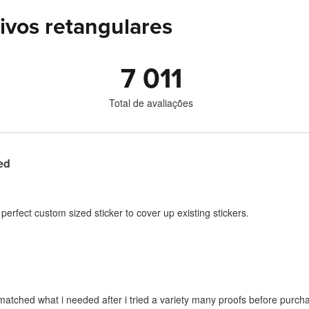
ivos retangulares
7 011
Total de avaliações
ed
perfect custom sized sticker to cover up existing stickers.
atched what i needed after i tried a variety many proofs before purcha