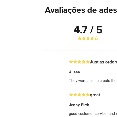
Avaliações de ades
4.7 / 5
Just as order
Alissa
They were able to create the 
great
Jenny Firth
good customer service, and m