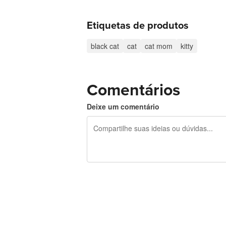
Etiquetas de produtos
black cat
cat
cat mom
kitty
Comentários
Deixe um comentário
240 caracteres restando