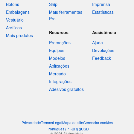
Botons
Ship
Imprensa
Embalagens
Mais ferramentas
Estatísticas
Pro
Vestuário
Acrílicos
Recursos
Assistência
Mais produtos
Promoções
Ajuda
Equipes
Devoluções
Modelos
Feedback
Aplicações
Mercado
Integrações
Adesivos gratuitos
Privacidade
Termos
Legal
Mapa do site
Gerenciar cookies
Português
(
PT-BR
)
$
USD
© 2026 Sticker Mule