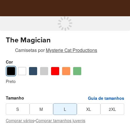
The Magician
Camisetas
por
Mysterie Cat Productions
Cor
Preto
Tamanho
Guia de tamanhos
S
M
L
XL
2XL
Comprar vários
•
Comprar tamanhos juvenis