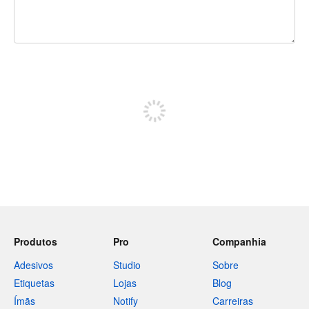
240 caracteres restando
Inscreva-se para postar
Produtos
Pro
Companhia
Adesivos
Studio
Sobre
Etiquetas
Lojas
Blog
Ímãs
Notify
Carreiras