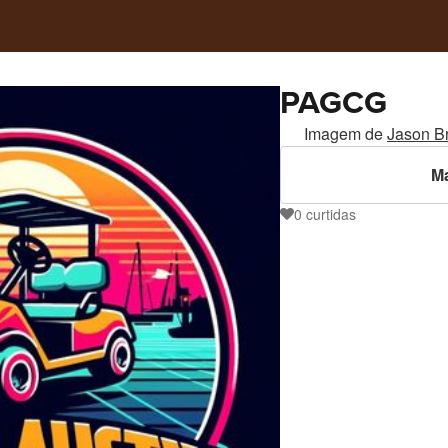
PAGCG
Imagem de
Jason B
Ma
0
curtidas
0