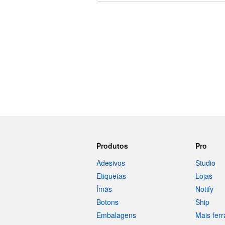
240 caracteres restando
Produtos
Pro
Adesivos
Studio
Etiquetas
Lojas
Ímãs
Notify
Botons
Ship
Embalagens
Mais fer