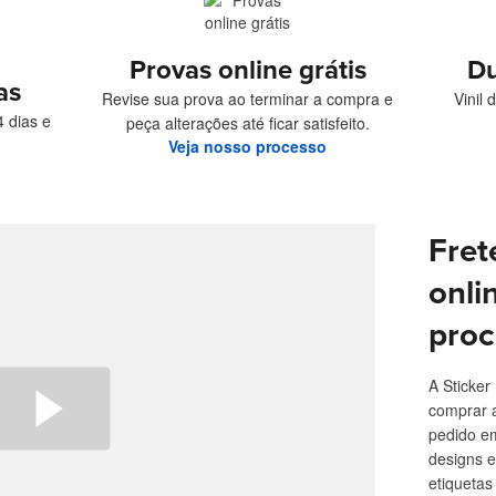
Provas online grátis
Du
as
Revise sua prova ao terminar a compra e
Vinil
 dias e
peça alterações até ficar satisfeito.
Veja nosso processo
Fret
onli
proc
A Sticker
comprar 
pedido e
designs e
etiqueta