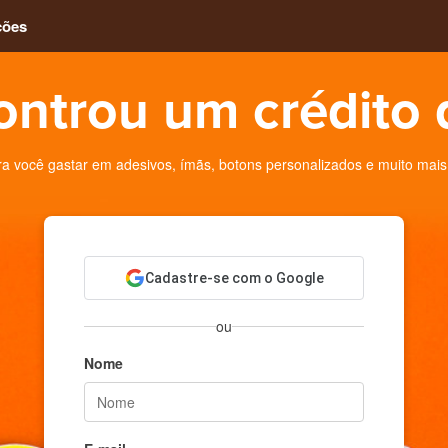
ções
ontrou um crédito 
 você gastar em adesivos, ímãs, botons personalizados e muito mais
Cadastre-se com o Google
ou
Nome