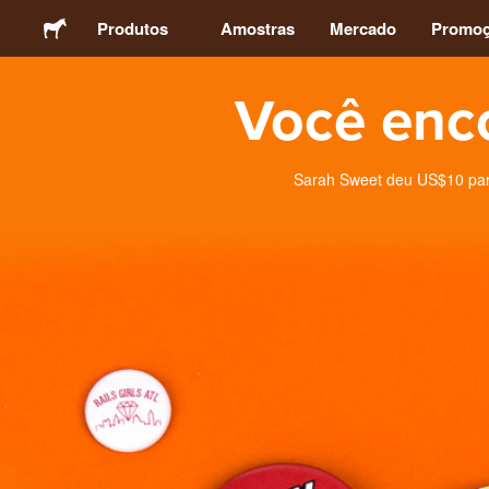
Produtos
Amostras
Mercado
Promo
Você enc
Adesivos
Etiquetas
Sarah Sweet deu US$10 para
Ímãs
Botons
Embalagens
Vestuário
Acrílicos