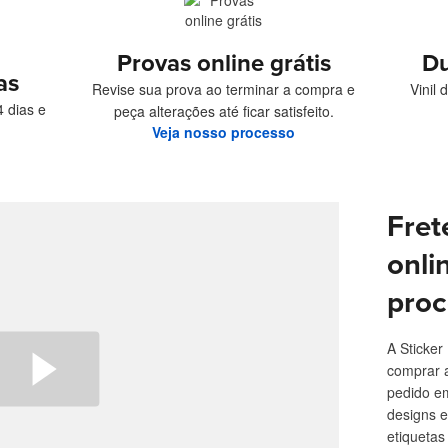
Provas online grátis
Du
as
Revise sua prova ao terminar a compra e
Vinil
 dias e
peça alterações até ficar satisfeito.
Veja nosso processo
Fret
onli
proc
A Sticker
comprar 
pedido e
designs e
etiqueta