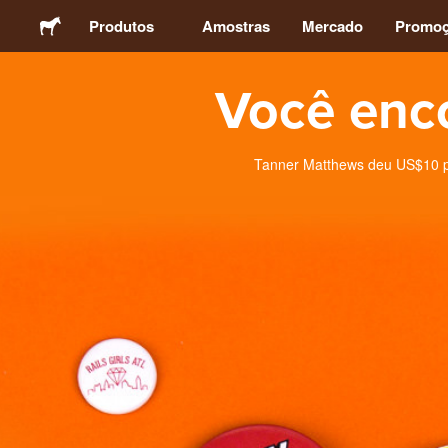
Produtos
Amostras
Mercado
Promo
Você enc
Adesivos
Etiquetas
Tanner Matthews deu US$10 pa
Ímãs
Botons
Embalagens
Vestuário
Acrílicos