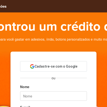
ções
ontrou um crédito 
ra você gastar em adesivos, ímãs, botons personalizados e muito ma
Cadastre-se com o Google
ou
Nome