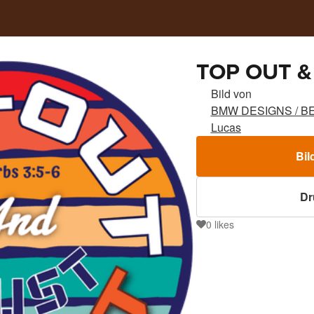
TOP OUT &
Bild von
BMW DESIGNS / BE
Lucas
Bil
Dr
0
likes
0