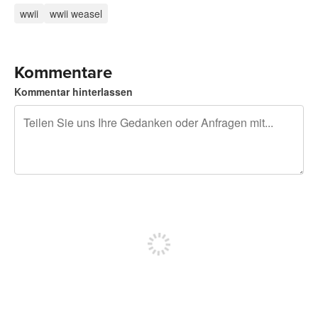
wwii
wwii weasel
Kommentare
Kommentar hinterlassen
240 Zeichen übrig
Sich registrieren, um zu posten