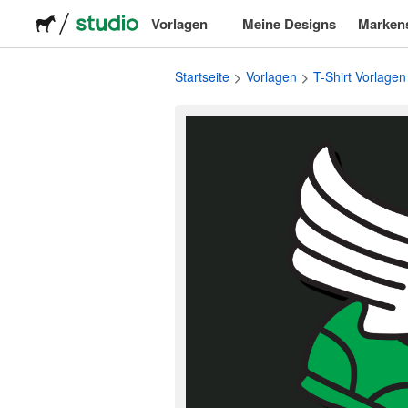
Vorlagen
Meine Designs
Marken
Logos
Startseite
Vorlagen
T-Shirt Vorlagen
Sticker
Verpackung
Etiketten
T-Shirts
Veranstaltungen & Marketing
Soziale Medien
Werbung