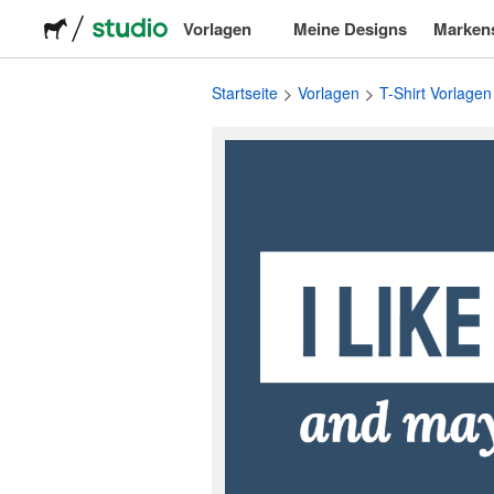
Vorlagen
Meine Designs
Marken
Logos
Startseite
Vorlagen
T-Shirt Vorlagen
Sticker
Verpackung
Etiketten
T-Shirts
Veranstaltungen & Marketing
Soziale Medien
Werbung