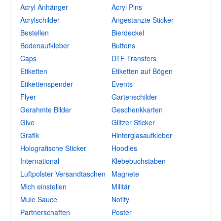
Acryl Anhänger
Acryl Pins
Acrylschilder
Angestanzte Sticker
Bestellen
Bierdeckel
Bodenaufkleber
Buttons
Caps
DTF Transfers
Etiketten
Etiketten auf Bögen
Etikettenspender
Events
Flyer
Gartenschilder
Gerahmte Bilder
Geschenkkarten
Give
Glitzer Sticker
Grafik
Hinterglasaufkleber
Holografische Sticker
Hoodies
International
Klebebuchstaben
Luftpolster Versandtaschen
Magnete
Mich einstellen
Militär
Mule Sauce
Notify
Partnerschaften
Poster