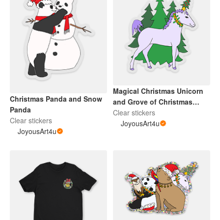
Magical Christmas Unicorn
Christmas Panda and Snow
and Grove of Christmas
Panda
Trees
Clear stickers
Clear stickers
JoyousArt4u
JoyousArt4u