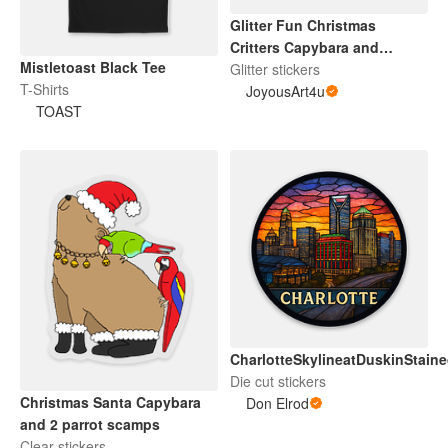
Glitter Fun Christmas
Critters Capybara and
Mistletoast Black Tee
Others
Glitter stickers
T-Shirts
JoyousArt4u
TOAST
CharlotteSkylineatDuskinStain
Die cut stickers
Christmas Santa Capybara
Don Elrod
and 2 parrot scamps
Clear stickers