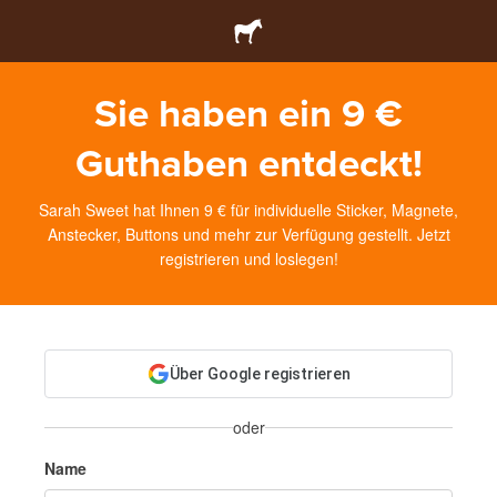
Sie haben ein 9 €
Guthaben entdeckt!
Sarah Sweet hat Ihnen 9 € für individuelle Sticker, Magnete,
Anstecker, Buttons und mehr zur Verfügung gestellt. Jetzt
registrieren und loslegen!
Über Google registrieren
oder
Name