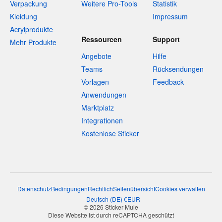
Verpackung
Weitere Pro-Tools
Statistik
Kleidung
Impressum
Acrylprodukte
Ressourcen
Support
Mehr Produkte
Angebote
Hilfe
Teams
Rücksendungen
Vorlagen
Feedback
Anwendungen
Marktplatz
Integrationen
Kostenlose Sticker
Datenschutz
Bedingungen
Rechtlich
Seitenübersicht
Cookies verwalten
Deutsch
(
DE
)
€
EUR
© 2026 Sticker Mule
Diese Website ist durch reCAPTCHA geschützt