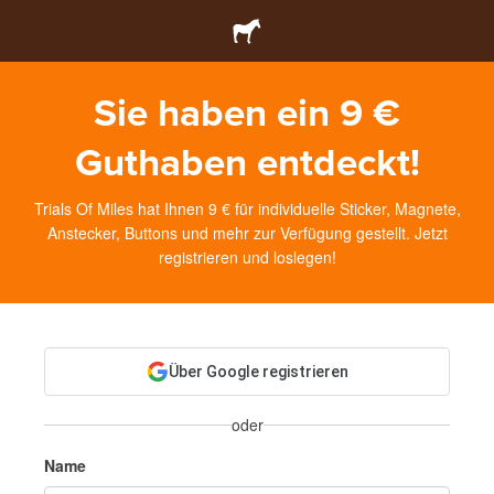
Sie haben ein 9 €
Guthaben entdeckt!
Trials Of Miles hat Ihnen 9 € für individuelle Sticker, Magnete,
Anstecker, Buttons und mehr zur Verfügung gestellt. Jetzt
registrieren und loslegen!
Über Google registrieren
oder
Name