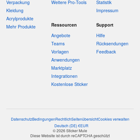
Verpackung
Weitere Pro-Tools
Statistik
Kleidung
Impressum
Acrylprodukte
Ressourcen
Support
Mehr Produkte
Angebote
Hilfe
Teams
Rücksendungen
Vorlagen
Feedback
Anwendungen
Marktplatz
Integrationen
Kostenlose Sticker
Datenschutz
Bedingungen
Rechtlich
Seitenübersicht
Cookies verwalten
Deutsch
(
DE
)
€
EUR
© 2026 Sticker Mule
Diese Website ist durch reCAPTCHA geschützt