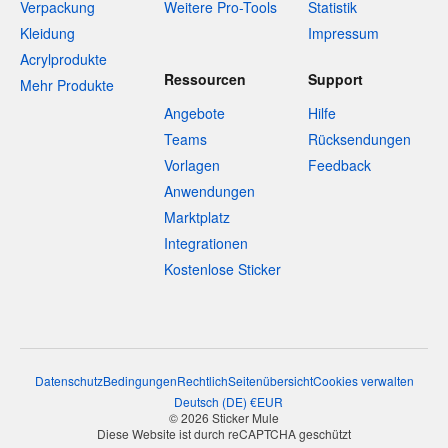
Verpackung
Weitere Pro-Tools
Statistik
Kleidung
Impressum
Acrylprodukte
Ressourcen
Support
Mehr Produkte
Angebote
Hilfe
Teams
Rücksendungen
Vorlagen
Feedback
Anwendungen
Marktplatz
Integrationen
Kostenlose Sticker
Datenschutz
Bedingungen
Rechtlich
Seitenübersicht
Cookies verwalten
Deutsch
(
DE
)
€
EUR
© 2026 Sticker Mule
Diese Website ist durch reCAPTCHA geschützt