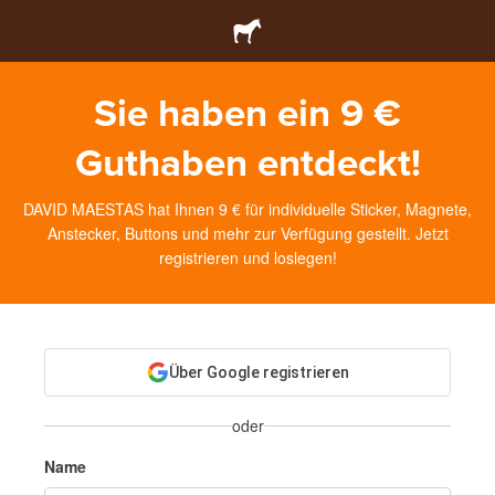
Sie haben ein 9 €
Guthaben entdeckt!
DAVID MAESTAS hat Ihnen 9 € für individuelle Sticker, Magnete,
Anstecker, Buttons und mehr zur Verfügung gestellt. Jetzt
registrieren und loslegen!
Über Google registrieren
oder
Name