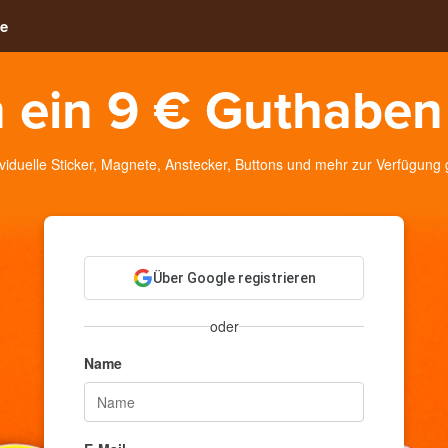
e
 ein 9 € Guthaben
duelle Sticker, Magnete, Anstecker, Buttons und mehr zur Verfügung ges
Über Google registrieren
oder
Name