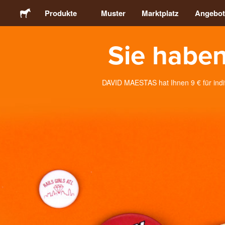
Produkte
Muster
Marktplatz
Angebot
Sie haben
Sticker
Etiketten
DAVID MAESTAS hat Ihnen 9 € für indivi
Magnete
Buttons
Verpackung
Kleidung
Acrylprodukte