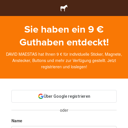
Sie haben ein 9 €
Guthaben entdeckt!
DAVID MAESTAS hat Ihnen 9 € für individuelle Sticker, Magnete,
Anstecker, Buttons und mehr zur Verfügung gestellt. Jetzt
registrieren und loslegen!
Über Google registrieren
oder
Name