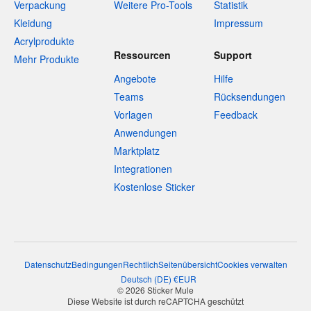
Verpackung
Weitere Pro-Tools
Statistik
Kleidung
Impressum
Acrylprodukte
Ressourcen
Support
Mehr Produkte
Angebote
Hilfe
Teams
Rücksendungen
Vorlagen
Feedback
Anwendungen
Marktplatz
Integrationen
Kostenlose Sticker
Datenschutz
Bedingungen
Rechtlich
Seitenübersicht
Cookies verwalten
Deutsch
(
DE
)
€
EUR
© 2026 Sticker Mule
Diese Website ist durch reCAPTCHA geschützt