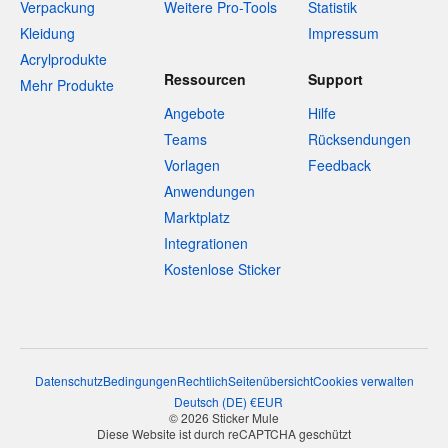
Verpackung
Weitere Pro-Tools
Statistik
Kleidung
Impressum
Acrylprodukte
Ressourcen
Support
Mehr Produkte
Angebote
Hilfe
Teams
Rücksendungen
Vorlagen
Feedback
Anwendungen
Marktplatz
Integrationen
Kostenlose Sticker
Datenschutz
Bedingungen
Rechtlich
Seitenübersicht
Cookies verwalten
Deutsch
(
DE
)
€
EUR
© 2026 Sticker Mule
Diese Website ist durch reCAPTCHA geschützt