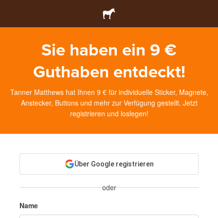
Sie haben ein 9 €
Guthaben entdeckt!
Tanner Matthews hat Ihnen 9 € für individuelle Sticker, Magnete,
Anstecker, Buttons und mehr zur Verfügung gestellt. Jetzt
registrieren und loslegen!
Über Google registrieren
oder
Name