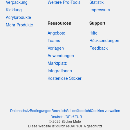
Verpackung
Weitere Pro-Tools
Statistik
Kleidung
Impressum
Acrylprodukte
Ressourcen
Support
Mehr Produkte
Angebote
Hilfe
Teams
Rücksendungen
Vorlagen
Feedback
Anwendungen
Marktplatz
Integrationen
Kostenlose Sticker
Datenschutz
Bedingungen
Rechtlich
Seitenübersicht
Cookies verwalten
Deutsch
(
DE
)
€
EUR
© 2026 Sticker Mule
Diese Website ist durch reCAPTCHA geschützt