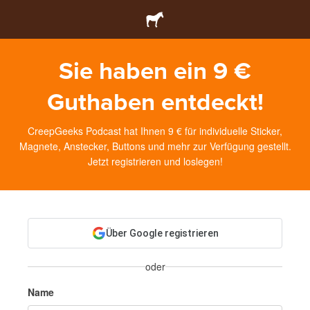
Sie haben ein 9 €
Guthaben entdeckt!
CreepGeeks Podcast hat Ihnen 9 € für individuelle Sticker,
Magnete, Anstecker, Buttons und mehr zur Verfügung gestellt.
Jetzt registrieren und loslegen!
Über Google registrieren
oder
Name