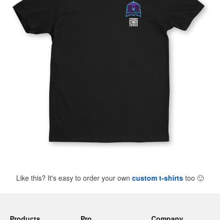
Like this? It's easy to order your own
custom t-shirts
too
🙂
Products
Pro
Company