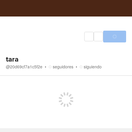
tara
@
20d69cf7a1c5f2e
seguidores
siguiendo
Tienda