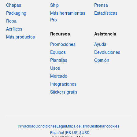
Chapas
Ship
Prensa
Packaging
Más herramientas
Estadísticas
Pro
Ropa
Acrílicos
Recursos
Asistencia
Más productos
Promociones
Ayuda
Equipos
Devoluciones
Plantillas
Opinión
Usos
Mercado
Integraciones
Stickers gratis
Privacidad
Condiciones
Legal
Mapa del sitio
Gestionar cookies
Español
(
ES-US
)
$
USD