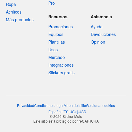
Pro
Ropa
Acrílicos
Recursos
Asistencia
Más productos
Promociones
Ayuda
Equipos
Devoluciones
Plantillas
Opinión
Usos
Mercado
Integraciones
Stickers gratis
Privacidad
Condiciones
Legal
Mapa del sitio
Gestionar cookies
Español
(
ES-US
)
$
USD
© 2026 Sticker Mule
Este sitio está protegido por reCAPTCHA