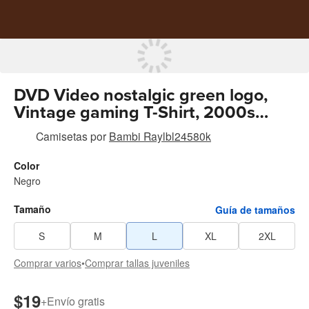
DVD Video nostalgic green logo,
Vintage gaming T-Shirt, 2000s
aesthetic, Retro good shirts tiedye
Camisetas
por
Bambi Raylbl24580k
mugshot shirt breezy shirt Cotton
Menswear
Color
Negro
Tamaño
Guía de tamaños
S
M
L
XL
2XL
Comprar varios
•
Comprar tallas juveniles
$19
+
Envío gratis