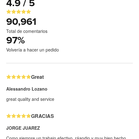
4.9 / 5
90,961
Total de comentarios
97
%
Volvería a hacer un pedido
Great
Alessandro Lozano
great quality and service
GRACIAS
JORGE JUAREZ
Como siempre un trabajo efectivo, ráapdio y muy bien hecho.