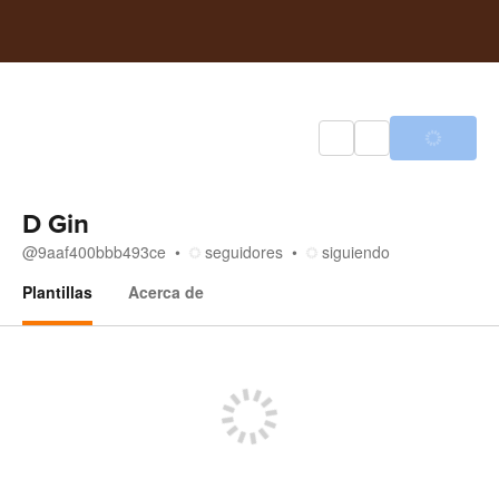
D Gin
@
9aaf400bbb493ce
seguidores
siguiendo
Plantillas
Acerca de
Plantillas