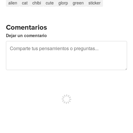
alien
cat
chibi
cute
glorp
green
sticker
Comentarios
Dejar un comentario
240 caracteres restantes
Regístrate para publicar