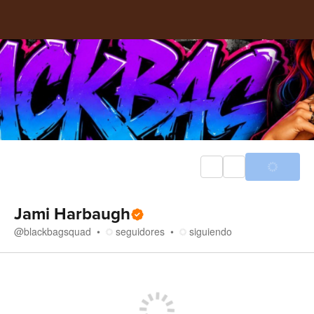
Jami Harbaugh
@
blackbagsquad
seguidores
siguiendo
Tienda