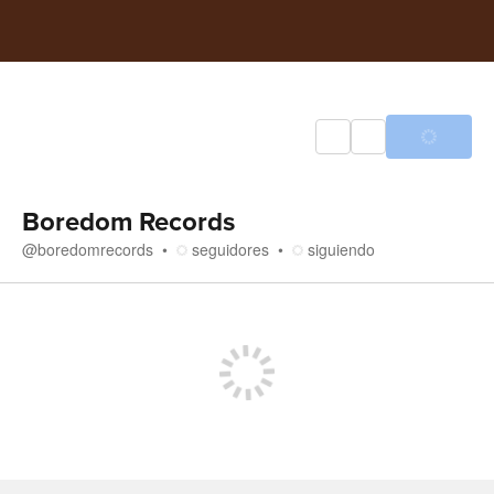
Boredom Records
@
boredomrecords
seguidores
siguiendo
Tienda