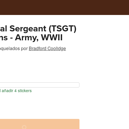
al Sergeant (TSGT)
ns - Army, WWII
roquelados
por
Bradford Coolidge
 añadir 4 stickers