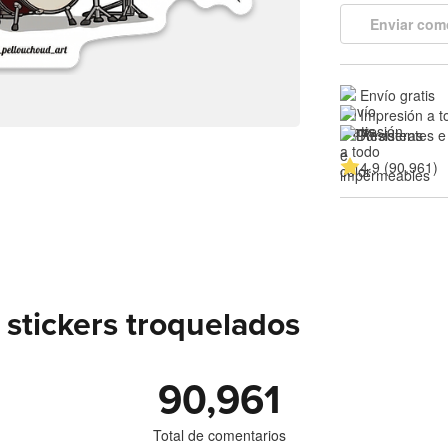
Enviar com
Envío gratis
Impresión a t
Resistentes e
4.9 (90,961)
stickers troquelados
90,961
Total de comentarios