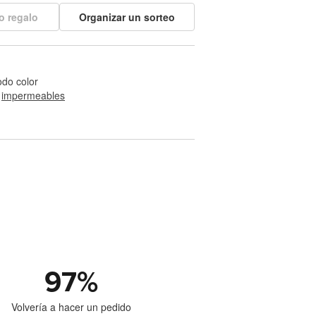
o regalo
Organizar un sorteo
odo color
 
impermeables
97
%
Volvería a hacer un pedido