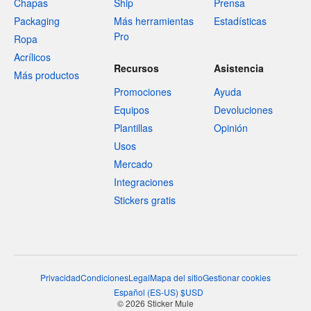
Chapas
Ship
Prensa
Packaging
Más herramientas
Estadísticas
Pro
Ropa
Acrílicos
Recursos
Asistencia
Más productos
Promociones
Ayuda
Equipos
Devoluciones
Plantillas
Opinión
Usos
Mercado
Integraciones
Stickers gratis
Privacidad
Condiciones
Legal
Mapa del sitio
Gestionar cookies
Español
(
ES-US
)
$
USD
© 2026 Sticker Mule